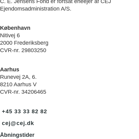
C. E. Jensens Fond er fortsat eneejer af CEJ
Ejendomsadministration A/S.
København
Nitivej 6
2000 Frederiksberg
CVR-nr. 29803250
Aarhus
Runevej 2A, 6.
8210 Aarhus V
CVR-nr. 34206465
+45 33 33 82 82
cej@cej.dk
Åbningstider